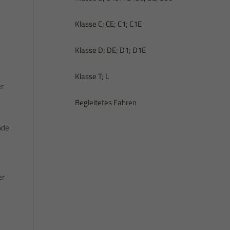
Klasse C; CE; C1; C1E
Klasse D; DE; D1; D1E
Klasse T; L
er
Begleitetes Fahren
nde
er