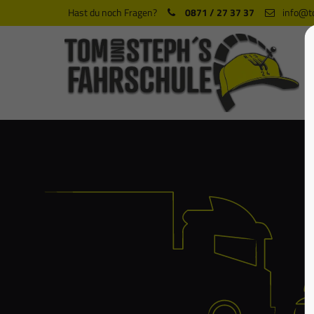
Hast du noch Fragen?
0871 / 27 37 37
info@t