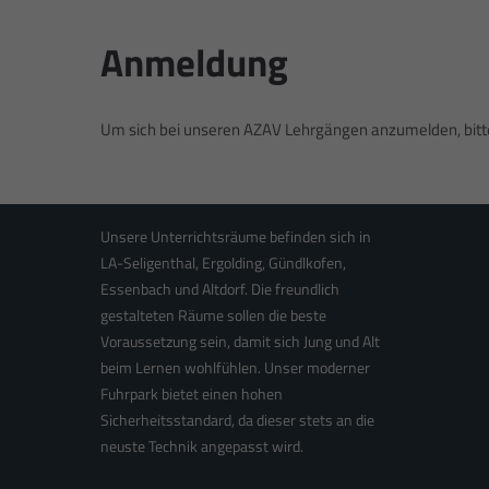
Hobmeier
Tom und Stephs's Fahrschule wurde im Juni
Seligentha
2009 gegründet. Die Inhaber Tom Hobmeier
Anmeldung
84034 La
und Stephan Puscher, sowie die gesamte
Belegschaft sind seit mehreren Jahren ein
0871
gut eingespieltes Team. Somit können wir
0871
Um sich bei unseren AZAV Lehrgängen anzumelden, bitte
auch gewährleisten, dass bei Urlaub,
info
Fortbildung od. Krankheit, die Ausbildung
ohne große Umstellung weiterläuft.
Unsere Unterrichtsräume befinden sich in
LA-Seligenthal, Ergolding, Gündlkofen,
Essenbach und Altdorf. Die freundlich
gestalteten Räume sollen die beste
Voraussetzung sein, damit sich Jung und Alt
beim Lernen wohlfühlen. Unser moderner
Fuhrpark bietet einen hohen
Sicherheitsstandard, da dieser stets an die
neuste Technik angepasst wird.