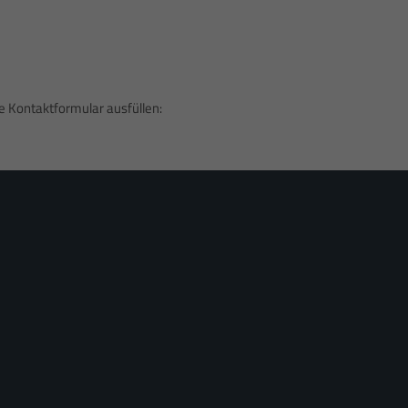
 und Puscher GbR
ler Str. 6
ndshut
 / 27 37 37
auch WhatsApp
 / 9 74 94 50
 Kontaktformular ausfüllen:
@tomundstephs-fahrschule.de