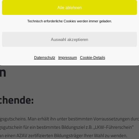
Technisch erforderliche Cookies werden immer geladen.
Datenschutz
Impressum
Cookie-Details
n
chende:
dungsgutscheins. Man erhält ihn unter bestimmten Vorraussetzungen dur
ungsgutschein für ein bestimmtes Bildungsziel z.B. „LKW-Führerschein“
n einen AZAV zertifizierten Bildungsträger Ihrer Wahl zu wenden.