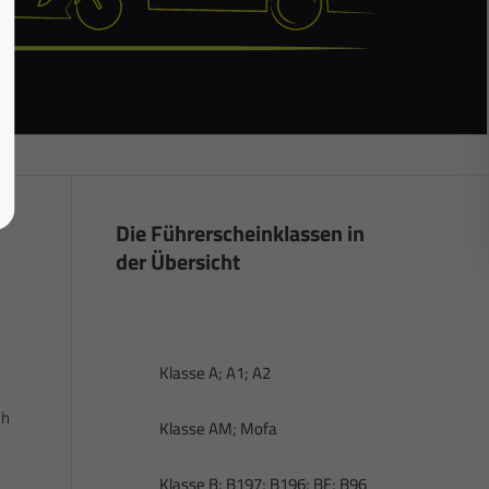
Die Führerscheinklassen in
der Übersicht
Klasse A; A1; A2
ch
Klasse AM; Mofa
Klasse B; B197; B196; BE; B96